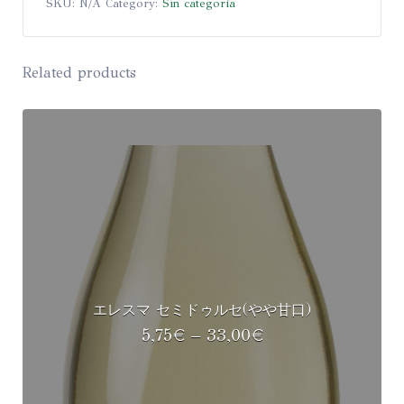
SKU:
N/A
Category:
Sin categoría
Related products
エレスマ セミドゥルセ(やや甘口)
5,75
€
–
33,00
€