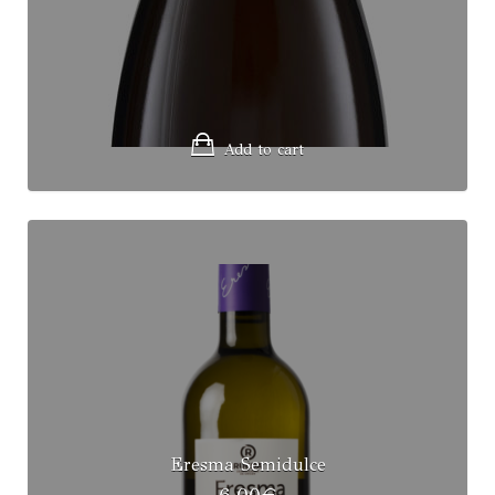
Add to cart
Eresma Semidulce
6,00
€