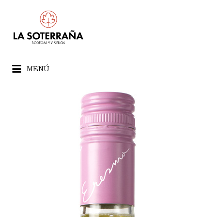
Buscar
por:
Home
/
Sin categoría
/ Tentazion
MENÚ